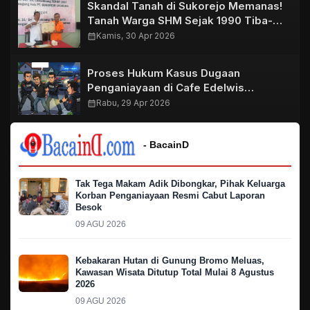
Skandal Tanah di Sukorejo Memanas!
Tanah Warga SHM Sejak 1990 Tiba-
Tiba Dipagar Hingga Berdiri
calendar_month
Kamis, 30 Apr 2026
Perusahaan
Proses Hukum Kasus Dugaan
Penganiayaan di Cafe Edelwis
Purwosari Terus Berjalan, Unit
calendar_month
Rabu, 29 Apr 2026
Resmob Ringkus Satu DPO
- BacainD
Tak Tega Makam Adik Dibongkar, Pihak Keluarga
Korban Penganiayaan Resmi Cabut Laporan
Besok
09 AGU 2026
Kebakaran Hutan di Gunung Bromo Meluas,
Kawasan Wisata Ditutup Total Mulai 8 Agustus
2026
09 AGU 2026