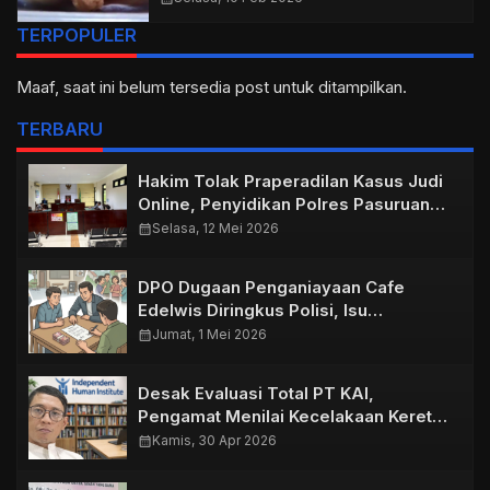
TERPOPULER
Maaf, saat ini belum tersedia post untuk ditampilkan.
TERBARU
Hakim Tolak Praperadilan Kasus Judi
Online, Penyidikan Polres Pasuruan
Kota Dinyatakan Sah
calendar_month
Selasa, 12 Mei 2026
DPO Dugaan Penganiayaan Cafe
Edelwis Diringkus Polisi, Isu
Perdamaian Santer di Masyarakat
calendar_month
Jumat, 1 Mei 2026
Desak Evaluasi Total PT KAI,
Pengamat Menilai Kecelakaan Kereta
di Bekasi Timur Akibat Kelalaian
calendar_month
Kamis, 30 Apr 2026
Sistem