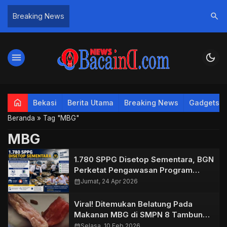
search
Breaking News
menu
dark_mode
home
Bekasi
Berita Utama
Breaking News
Gadgets
Beranda
»
Tag "MBG"
MBG
1.780 SPPG Disetop Sementara, BGN
Perketat Pengawasan Program
Makan Bergizi Gratis
calendar_month
Jumat, 24 Apr 2026
Viral! Ditemukan Belatung Pada
Makanan MBG di SMPN 8 Tambun
Selatan
calendar_month
Selasa, 10 Feb 2026