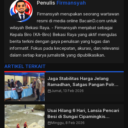
Penulis
Firmansyah
Firmansyah merupakan seorang wartawan
resmi di media online BacainD.com untuk
wilayah Bekasi Raya. - Firmansyah menjabat sebagai
Kepala Biro (KA-Biro) Bekasi Raya yang aktif mengulas
berita terkini dengan gaya penulisan yang lugas dan
informatif. Fokus pada kecepatan, akurasi, dan relevansi
dalam setiap karya jurnalistik yang dipublikasikan.
ARTIKEL TERKAIT
Jaga Stabilitas Harga Jelang
Ramadhan, Satgas Pangan Polres
Pasuruan Kawal Gerakan Pangan
calendar_month
Jumat, 13 Feb 2026
Murah
Usai Hilang 6 Hari, Lansia Pencari
Besi di Sungai Cipamingkis
Ditemukan Meninggal
calendar_month
Minggu, 8 Feb 2026