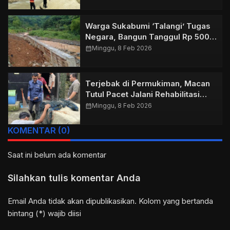
Warga Sukabumi ‘Talangi’ Tugas
Negara, Bangun Tanggul Rp 500
Juta Demi Selamatkan Rumah dari
calendar_month
Minggu, 8 Feb 2026
Amblas
Terjebak di Permukiman, Macan
Tutul Pacet Jalani Rehabilitasi
Intensif
calendar_month
Minggu, 8 Feb 2026
KOMENTAR (0)
Saat ini belum ada komentar
Silahkan tulis komentar Anda
Email Anda tidak akan dipublikasikan. Kolom yang bertanda
bintang (*) wajib diisi