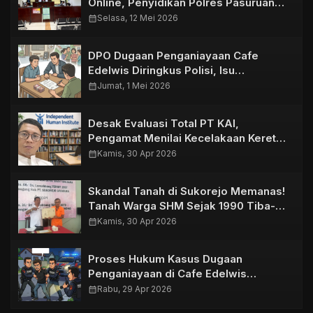
Online, Penyidikan Polres Pasuruan
Kota Dinyatakan Sah
calendar_month
Selasa, 12 Mei 2026
DPO Dugaan Penganiayaan Cafe
Edelwis Diringkus Polisi, Isu
Perdamaian Santer di Masyarakat
calendar_month
Jumat, 1 Mei 2026
Desak Evaluasi Total PT KAI,
Pengamat Menilai Kecelakaan Kereta
di Bekasi Timur Akibat Kelalaian
calendar_month
Kamis, 30 Apr 2026
Sistem
Skandal Tanah di Sukorejo Memanas!
Tanah Warga SHM Sejak 1990 Tiba-
Tiba Dipagar Hingga Berdiri
calendar_month
Kamis, 30 Apr 2026
Perusahaan
Proses Hukum Kasus Dugaan
Penganiayaan di Cafe Edelwis
Purwosari Terus Berjalan, Unit
calendar_month
Rabu, 29 Apr 2026
Resmob Ringkus Satu DPO