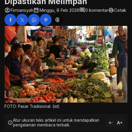
Dipastikan Melimpah
account_circle
calendar_month
comment
print
Firmansyah
Minggu, 8 Feb 2026
0 komentar
Cetak
FOTO: Pasar Tradisional. (ist)
Atur ukuran teks artikel ini untuk mendapatkan
text_increase
info
text_decrease
pengalaman membaca terbaik.