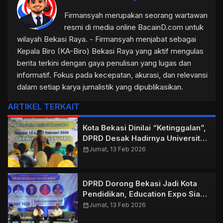
Firmansyah merupakan seorang wartawan
resmi di media online BacainD.com untuk
wilayah Bekasi Raya. - Firmansyah menjabat sebagai
Kepala Biro (KA-Biro) Bekasi Raya yang aktif mengulas
berita terkini dengan gaya penulisan yang lugas dan
informatif. Fokus pada kecepatan, akurasi, dan relevansi
dalam setiap karya jurnalistik yang dipublikasikan.
ARTIKEL TERKAIT
Kota Bekasi Dinilai “Ketinggalan”,
DPRD Desak Hadirnya Universitas
Negeri
calendar_month
Jumat, 13 Feb 2026
DPRD Dorong Bekasi Jadi Kota
Pendidikan, Education Expo Siap
Digelar Kembali
calendar_month
Jumat, 13 Feb 2026