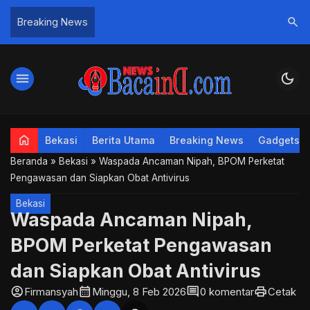
search
Breaking News
menu
dark_mode
home
Bekasi
Berita Utama
Breaking News
Gadgets
Beranda
»
Bekasi
»
Waspada Ancaman Nipah, BPOM Perketat
Pengawasan dan Siapkan Obat Antivirus
Bekasi
Waspada Ancaman Nipah,
BPOM Perketat Pengawasan
dan Siapkan Obat Antivirus
account_circle
calendar_month
comment
print
Firmansyah
Minggu, 8 Feb 2026
0 komentar
Cetak