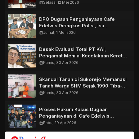
Kota Dinyatakan Sah
calendar_month
Selasa, 12 Mei 2026
DPO Dugaan Penganiayaan Cafe
Edelwis Diringkus Polisi, Isu
Perdamaian Santer di Masyarakat
calendar_month
Jumat, 1 Mei 2026
Desak Evaluasi Total PT KAI,
Pengamat Menilai Kecelakaan Kereta
di Bekasi Timur Akibat Kelalaian
calendar_month
Kamis, 30 Apr 2026
Sistem
Skandal Tanah di Sukorejo Memanas!
Tanah Warga SHM Sejak 1990 Tiba-
Tiba Dipagar Hingga Berdiri
calendar_month
Kamis, 30 Apr 2026
Perusahaan
Proses Hukum Kasus Dugaan
Penganiayaan di Cafe Edelwis
Purwosari Terus Berjalan, Unit
calendar_month
Rabu, 29 Apr 2026
Resmob Ringkus Satu DPO