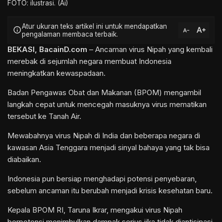
FOTO: ilustrasi. (Ai)
Atur ukuran teks artikel ini untuk mendapatkan
text_increase
info
text_decrease
pengalaman membaca terbaik.
BEKASI
, BacainD.com
– Ancaman virus Nipah yang kembali
merebak di sejumlah negara membuat Indonesia
meningkatkan kewaspadaan.
Badan Pengawas Obat dan Makanan (BPOM) mengambil
langkah cepat untuk mencegah masuknya virus mematikan
tersebut ke Tanah Air.
Mewabahnya virus Nipah di India dan beberapa negara di
kawasan Asia Tenggara menjadi sinyal bahaya yang tak bisa
diabaikan.
Indonesia pun bersiap menghadapi potensi penyebaran,
sebelum ancaman itu berubah menjadi krisis kesehatan baru.
Kepala BPOM RI, Taruna Ikrar, mengakui virus Nipah
berpotensi menimbulkan dampak serius jika tidak diantisipasi