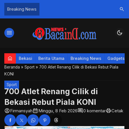
search
Breaking News
menu
dark_mode
home
Bekasi
Berita Utama
Breaking News
Gadgets
Beranda
»
Sport
»
700 Atlet Renang Cilik di Bekasi Rebut Piala
KONI
Sport
700 Atlet Renang Cilik di
Bekasi Rebut Piala KONI
account_circle
calendar_month
comment
print
Firmansyah
Minggu, 8 Feb 2026
0 komentar
Cetak