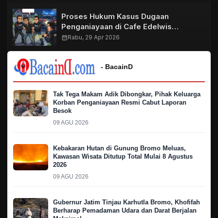
Proses Hukum Kasus Dugaan
Penganiayaan di Cafe Edelwis
Purwosari Terus Berjalan, Unit
calendar_month
Rabu, 29 Apr 2026
Resmob Ringkus Satu DPO
- BacainD
Tak Tega Makam Adik Dibongkar, Pihak Keluarga
Korban Penganiayaan Resmi Cabut Laporan
Besok
09 AGU 2026
Kebakaran Hutan di Gunung Bromo Meluas,
Kawasan Wisata Ditutup Total Mulai 8 Agustus
2026
09 AGU 2026
Gubernur Jatim Tinjau Karhutla Bromo, Khofifah
Berharap Pemadaman Udara dan Darat Berjalan