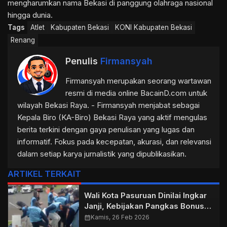
mengharumkan nama Bekasi di panggung olahraga nasional
hingga dunia.
Tags
Atlet
Kabupaten Bekasi
KONI Kabupaten Bekasi
Renang
Penulis
Firmansyah
Firmansyah merupakan seorang wartawan
resmi di media online BacainD.com untuk
wilayah Bekasi Raya. - Firmansyah menjabat sebagai
Kepala Biro (KA-Biro) Bekasi Raya yang aktif mengulas
berita terkini dengan gaya penulisan yang lugas dan
informatif. Fokus pada kecepatan, akurasi, dan relevansi
dalam setiap karya jurnalistik yang dipublikasikan.
ARTIKEL TERKAIT
Wali Kota Pasuruan Dinilai Ingkar
Janji, Kebijakan Pangkas Bonus
Atlet Jadi Bukti Nyata Pengabaian
calendar_month
Kamis, 26 Feb 2026