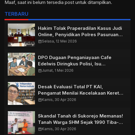
Maaf, saat ini belum tersedia post untuk ditampilkan.
TERBARU
Hakim Tolak Praperadilan Kasus Judi
Online, Penyidikan Polres Pasuruan
Kota Dinyatakan Sah
calendar_month
Selasa, 12 Mei 2026
DPO Dugaan Penganiayaan Cafe
Edelwis Diringkus Polisi, Isu
Perdamaian Santer di Masyarakat
calendar_month
Jumat, 1 Mei 2026
Desak Evaluasi Total PT KAI,
Pengamat Menilai Kecelakaan Kereta
di Bekasi Timur Akibat Kelalaian
calendar_month
Kamis, 30 Apr 2026
Sistem
Skandal Tanah di Sukorejo Memanas!
Tanah Warga SHM Sejak 1990 Tiba-
Tiba Dipagar Hingga Berdiri
calendar_month
Kamis, 30 Apr 2026
Perusahaan