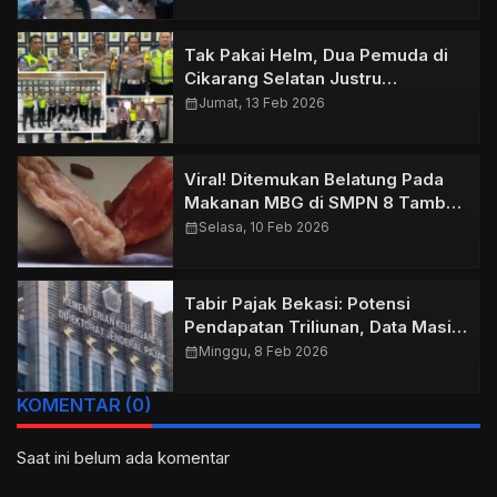
Prestasi
Tak Pakai Helm, Dua Pemuda di
Cikarang Selatan Justru
Tertangkap Bawa 23 Paket Sabu
calendar_month
Jumat, 13 Feb 2026
Viral! Ditemukan Belatung Pada
Makanan MBG di SMPN 8 Tambun
Selatan
calendar_month
Selasa, 10 Feb 2026
Tabir Pajak Bekasi: Potensi
Pendapatan Triliunan, Data Masih
Tertutup?
calendar_month
Minggu, 8 Feb 2026
KOMENTAR (0)
Saat ini belum ada komentar