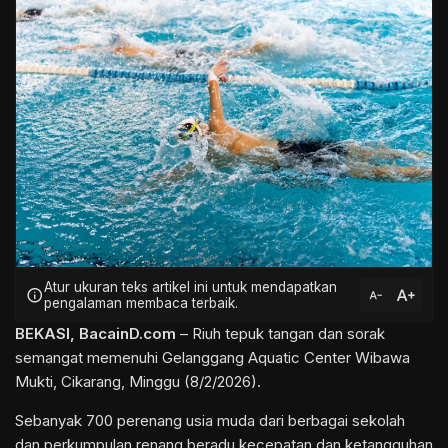
Atur ukuran teks artikel ini untuk mendapatkan
text_increase
info
text_decrease
pengalaman membaca terbaik.
BEKASI
, BacainD.com
– Riuh tepuk tangan dan sorak
semangat memenuhi Gelanggang Aquatic Center Wibawa
Mukti, Cikarang, Minggu (8/2/2026).
Sebanyak 700 perenang usia muda dari berbagai sekolah
dan perkumpulan renang beradu kecepatan dan ketangguhan